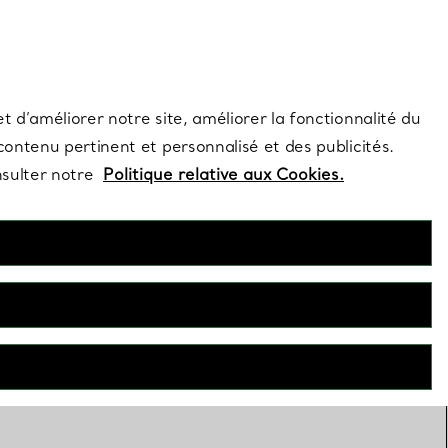
s et exclusivités de la Maison.
Contactez-nous
Connectez-vous
t d’améliorer notre site, améliorer la fonctionnalité du
 contenu pertinent et personnalisé et des publicités.
nsulter notre
Politique relative aux Cookies.