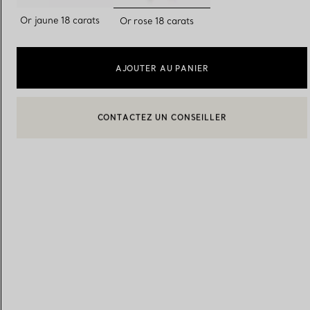
sélectionnés
Or jaune 18 carats
Or rose 18 carats
Alliances pour femme
Alliances pour hommes
AJOUTER AU PANIER
Prenez
rendez-vous
avec un 
BOOK AN APPOINTMENT
CONTACTER UN CONSEILLER CLIENT OU PRENDRE RENDEZ-