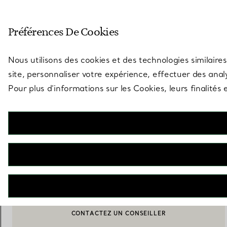
Entrez dans l’univers de Tiff
Préférences De Cookies
Aller à la page des boutiques
Nous utilisons des cookies et des technologies similaires
site, personnaliser votre expérience, effectuer des analy
Pour plus d’informations sur les Cookies, leurs finalité
Return to Tiffany™
Boucles d’oreilles créoles en argent 925 millièmes et diamants. Mini
€ 890
AJOUTER AU PANIER
CONTACTEZ UN CONSEILLER
BOOK AN APPOINTMENT
CONTACTER UN CONSEILLER CLIENT OU PRENDRE RENDEZ-