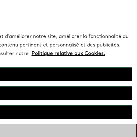
s et exclusivités de la Maison.
Contactez-nous
Connectez-vous
t d’améliorer notre site, améliorer la fonctionnalité du
 contenu pertinent et personnalisé et des publicités.
nsulter notre
Politique relative aux Cookies.