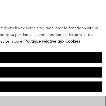
s et exclusivités de la Maison.
Contactez-nous
Connectez-vous
t d’améliorer notre site, améliorer la fonctionnalité du
 contenu pertinent et personnalisé et des publicités.
nsulter notre
Politique relative aux Cookies.