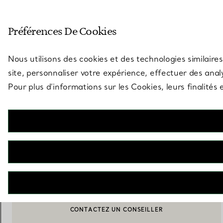
Entrez dans l’univers de Tiff
Préférences De Cookies
Aller à la page des boutiques
Nous utilisons des cookies et des technologies similaires
site, personnaliser votre expérience, effectuer des analy
Pour plus d’informations sur les Cookies, leurs finalité
Elsa Peretti®
Boucles d'oreilles circulaires à brisure
€ 950
M’AVERTIR LORSQUE CE PRODUIT EST DISPONIBLE
CONTACTEZ UN CONSEILLER
BOOK AN APPOINTMENT
CONTACTER UN CONSEILLER CLIENT OU PRENDRE RENDEZ-