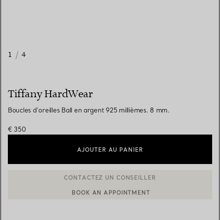
1
/
4
Tiffany HardWear
Boucles d’oreilles Ball en argent 925 millièmes. 8 mm.
€ 350
AJOUTER AU PANIER
BOOK AN APPOINTMENT
CONTACTER UN CONSEILLER CLIENT OU PRENDRE RENDEZ-V