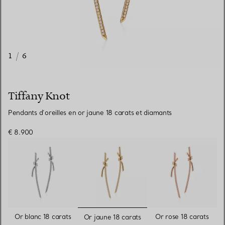
1
/
6
Tiffany Knot
Pendants d’oreilles en or jaune 18 carats et diamants
€ 8.900
sélectionnés
Or blanc 18 carats
Or rose 18 carats
Or jaune 18 carats