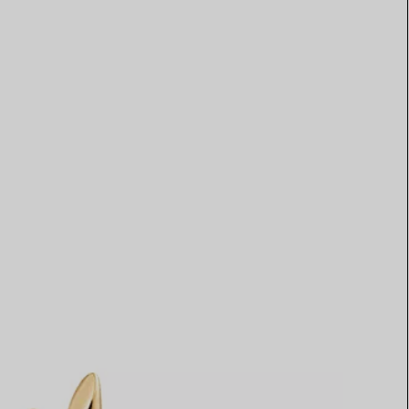
Elsa Peretti®
Comment assortir alliance et
bague de fiançailles