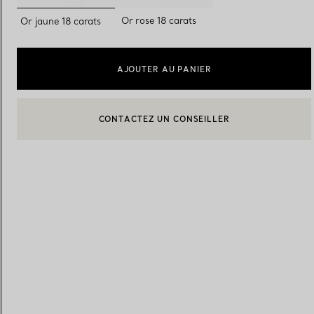
sélectionnés
Or rose 18 carats
Or jaune 18 carats
Alliances pour femme
Alliances pour hommes
AJOUTER AU PANIER
CONTACTEZ UN CONSEILLER
Prenez
rendez-vous
avec un 
CONTACTER UN CONSEILLER CLIENT OU PRENDRE RENDEZ-
BOOK AN APPOINTMENT