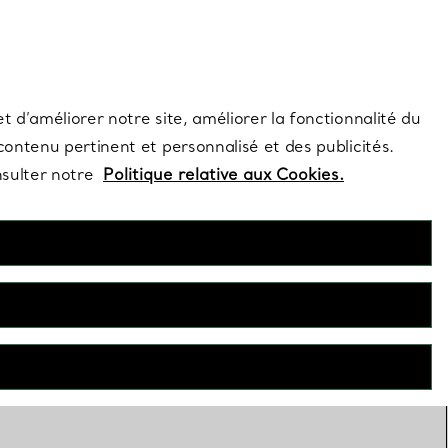
s et exclusivités de la Maison.
Contactez-nous
Connectez-vous
t d’améliorer notre site, améliorer la fonctionnalité du
 contenu pertinent et personnalisé et des publicités.
nsulter notre
Politique relative aux Cookies.