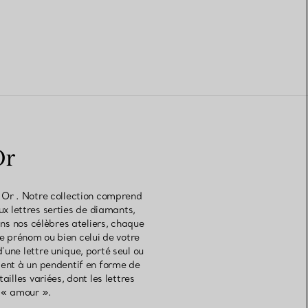
Or
n Or . Notre collection comprend
ux lettres serties de diamants,
ns nos célèbres ateliers, chaque
re prénom ou bien celui de votre
’une lettre unique, porté seul ou
ement à un pendentif en forme de
illes variées, dont les lettres
t « amour ».