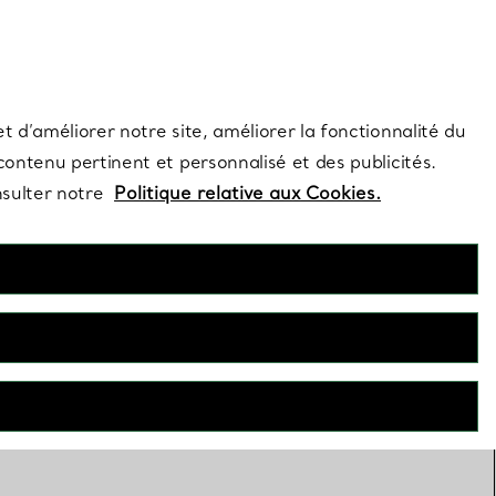
s et exclusivités de la Maison.
Contactez-nous
Connectez-vo
t d’améliorer notre site, améliorer la fonctionnalité du
 contenu pertinent et personnalisé et des publicités.
nsulter notre
Politique relative aux Cookies.
FILTRES