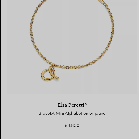
Alliances pour femme
Alliances pour hommes
Prenez
rendez-vous
avec un 
Elsa Peretti®
Bracelet Mini Alphabet en or jaune
€ 1.800