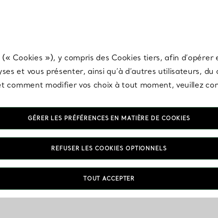
any & Co.
Inscrivez-vous
pour recevoir les dernières nouveautés, inspiration
 (« Cookies »), y compris des Cookies tiers, afin d’opérer e
ses et vous présenter, ainsi qu’à d’autres utilisateurs, du
s et comment modifier vos choix à tout moment, veuillez co
Bijoux Initiales & Alphabet en
GÉRER LES PRÉFÉRENCES EN MATIÈRE DE COOKIES
Or
REFUSER LES COOKIES OPTIONNELS
TOUT ACCEPTER