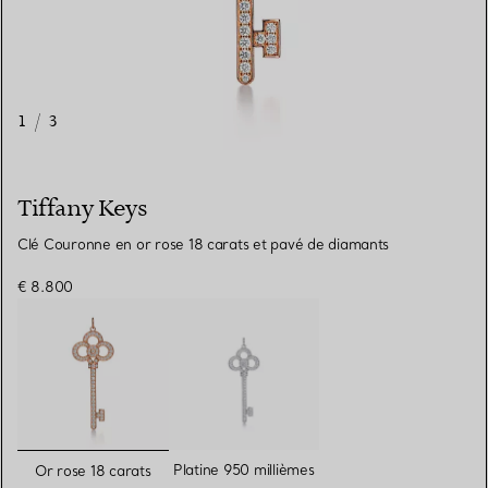
1
/
3
Tiffany Keys
Clé Couronne en or rose 18 carats et pavé de diamants
€ 8.800
sélectionnés
Platine 950 millièmes
Or rose 18 carats