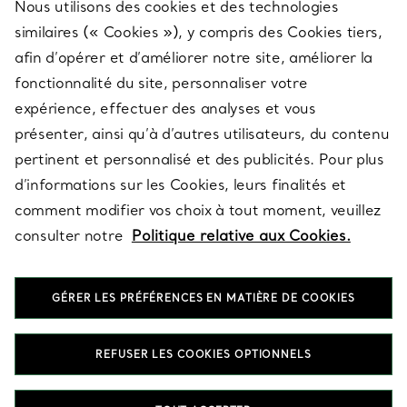
Nous utilisons des cookies et des technologies
SERVICES
similaires (« Cookies »), y compris des Cookies tiers,
afin d’opérer et d’améliorer notre site, améliorer la
fonctionnalité du site, personnaliser votre
À PROPOS
expérience, effectuer des analyses et vous
présenter, ainsi qu’à d’autres utilisateurs, du contenu
pertinent et personnalisé et des publicités. Pour plus
QUESTIONS LÉGALES
d’informations sur les Cookies, leurs finalités et
comment modifier vos choix à tout moment, veuillez
consulter notre
Politique relative aux Cookies.
SUIVEZ-NOUS
GÉRER LES PRÉFÉRENCES EN MATIÈRE DE COOKIES
Changer de région :
REFUSER LES COOKIES OPTIONNELS
T&Co. 2026