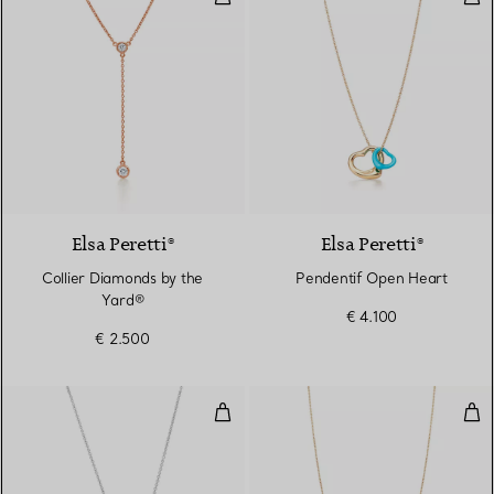
Elsa Peretti®
Elsa Peretti®
Collier Diamonds by the
Pendentif Open Heart
Yard®
€ 4.100
€ 2.500
Pendentif Open Heart
Pen