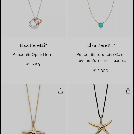
Elsa Peretti®
Elsa Peretti®
Pendentif Open Heart
Pendentif Turquoise Color
by the Yard en or jaune
€ 1.450
18 carats
€ 3.300
Pendentif Étoile de mer
Pen