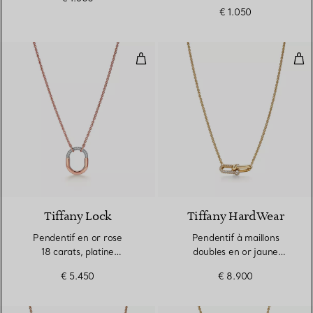
perle
€ 1.050
Pendentif en or rose 18 carats, p
Pen
Tiffany Lock
Tiffany HardWear
Pendentif en or rose
Pendentif à maillons
18 carats, platine
doubles en or jaune
950 millièmes et diamants,
18 carats et diamants
€ 5.450
€ 8.900
Small