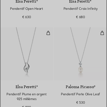
Elsa Peretti®
Elsa Peretti®
Pendentif Open Heart
Pendentif Croix Infinity
€ 630
€ 680
Pendentif Plume en argent 925 m
Pen
Elsa Peretti®
Paloma Picasso®
Pendentif Plume en argent
Pendentif Perle Olive Leaf
925 millièmes
€ 530