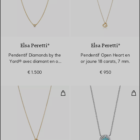
2 Matériaux
Elsa Peretti®
Elsa Peretti®
Pendentif Diamonds by the
Pendentif Open Heart en
Yard® avec diamant en or
or jaune 18 carats, 7 mm.
jaune 18 carats
€ 1.500
€ 950
Pendentif Open Heart en or 18 c
Pen