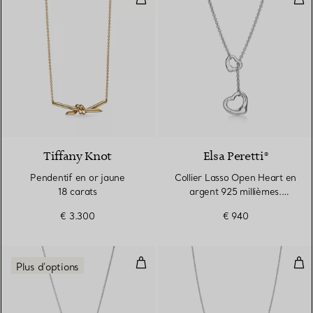
2 Matériaux
Tiffany Knot
Elsa Peretti®
Pendentif en or jaune
Collier Lasso Open Heart en
18 carats
argent 925 millièmes.
16 mm.
€ 3.300
€ 940
Pendentif Alphabet en argent, S
Pen
Plus d'options