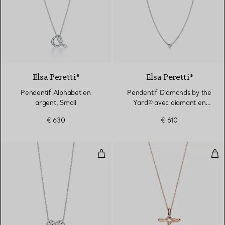
Elsa Peretti®
Elsa Peretti®
Pendentif Alphabet en
Pendentif Diamonds by the
argent, Small
Yard® avec diamant en
argent 925 millièmes
€ 630
€ 610
Pendentif Cœur Olive Leaf
Pend