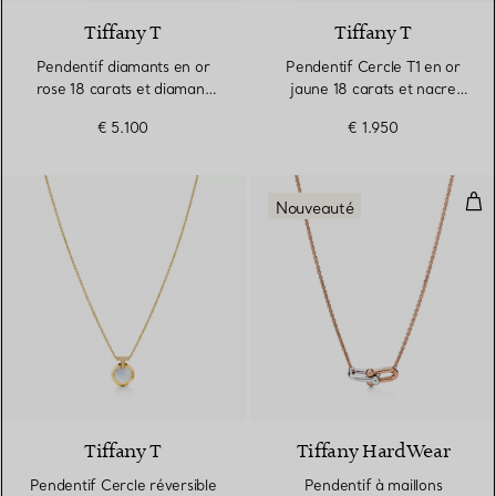
Tiffany T
Tiffany T
Pendentif diamants en or
Pendentif Cercle T1 en or
rose 18 carats et diamant
jaune 18 carats et nacre
taille baguette
blanche
€ 5.100
€ 1.950
Pend
Nouveauté
Tiffany T
Tiffany HardWear
Pendentif Cercle réversible
Pendentif à maillons