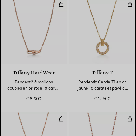
Pendentif à maillons doubles en 
Pen
2 Matériaux
Tiffany HardWear
Tiffany T
Pendentif à maillons
Pendentif Cercle T1 en or
doubles en or rose 18 carats
jaune 18 carats et pavé de
et diamants
diamants
€ 8.900
€ 12.500
Pendentif Cercle T1 en or rose 1
Pen