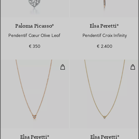
Paloma Picasso®
Elsa Peretti®
Pendentif Cœur Olive Leaf
Pendentif Croix Infinity
€ 350
€ 2.400
Pendentif Diamonds by the Yard®
Pen
Elsa Peretti®
Elsa Peretti®