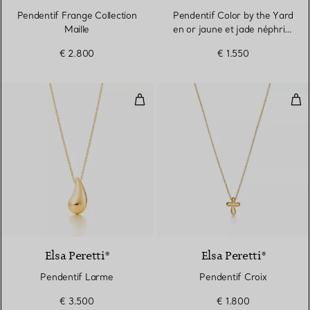
Pendentif Frange Collection
Pendentif Color by the Yard
Maille
en or jaune et jade néphrite
vert
€ 2.800
€ 1.550
Pendentif Larme
Pen
Elsa Peretti®
Elsa Peretti®
Pendentif Larme
Pendentif Croix
€ 3.500
€ 1.800