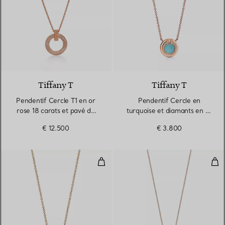
3 Matériaux
Tiffany T
Tiffany T
Pendentif Cercle T1 en or
Pendentif Cercle en
rose 18 carats et pavé de
turquoise et diamants en or
diamants
rose
€ 12.500
€ 3.800
Pendentif Cercle en nacre et dia
Pen