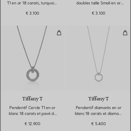
T1 en or 18 carats, turquoise
doubles taille Small en or
et nacre
rose et blanc 18 carats
€ 3.100
€ 3.100
Pendentif Cercle T1 en or blanc 
Pen
3 Matériaux
Tiffany T
Tiffany T
Pendentif Cercle T1 en or
Pendentif diamants en or
blanc 18 carats et pavé de
blanc 18 carats et diamant
diamants
taille baguette
€ 12.900
€ 5.400