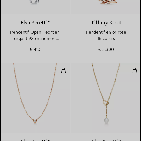
Elsa Peretti®
Tiffany Knot
Pendentif Open Heart en
Pendentif en or rose
argent 925 millièmes.
18 carats
11 mm.
€ 410
€ 3.300
Pendentif Diamonds by the Yard®
Col