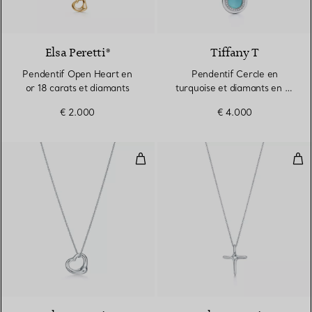
3 Matériaux
Elsa Peretti®
Tiffany T
Pendentif Open Heart en
Pendentif Cercle en
or 18 carats et diamants
turquoise et diamants en or
blanc 18 carats
€ 2.000
€ 4.000
Pendentif Open Heart
Pend