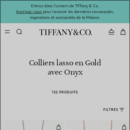
Entrez dans l’univers de Tiffany & Co.
L’été 
Inscrivez-vous
pour recevoir les dernières nouveautés,
inspirations et exclusivités de la Maison.
Contacte
Colliers lasso en Gold
avec Onyx
152 PRODUITS
FILTRES
Pendentif à maillons en perle et
Pen