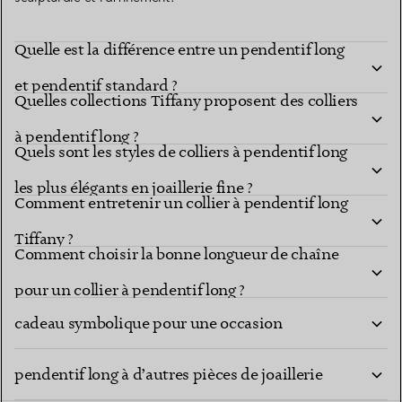
Quelle est la différence entre un pendentif long
et pendentif standard ?
Quelles collections Tiffany proposent des colliers
à pendentif long ?
Quels sont les styles de colliers à pendentif long
les plus élégants en joaillerie fine ?
Comment entretenir un collier à pendentif long
Tiffany ?
Comment choisir la bonne longueur de chaîne
Un collier à pendentif long Tiffany est-il un
pour un collier à pendentif long ?
cadeau symbolique pour une occasion
Comment puis-je superposer un collier à
marquante ?
pendentif long à d’autres pièces de joaillerie