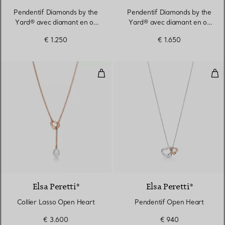
Pendentif Diamonds by the
Pendentif Diamonds by the
Yard® avec diamant en or
Yard® avec diamant en or
rose 18 carats
jaune 18 carats
€ 1.250
€ 1.650
Collier Lasso Open Heart
Pen
2 Matériaux
Elsa Peretti®
Elsa Peretti®
Collier Lasso Open Heart
Pendentif Open Heart
€ 3.600
€ 940