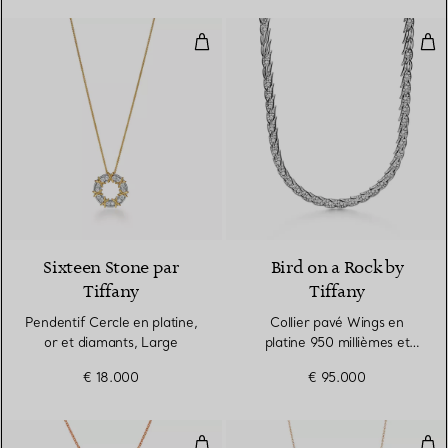
Pendentif Cercle en platine, or 
Col
Sixteen Stone par
Bird on a Rock by
Tiffany
Tiffany
Pendentif Cercle en platine,
Collier pavé Wings en
or et diamants, Large
platine 950 millièmes et
diamants
€ 18.000
€ 95.000
Collier Diamonds by the Yard®
Pen