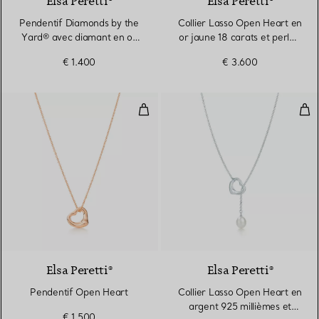
Elsa Peretti®
Elsa Peretti®
Pendentif Diamonds by the
Collier Lasso Open Heart en
Yard® avec diamant en or
or jaune 18 carats et perles.
rose 18 carats
7,5-8 mm.
€ 1.400
€ 3.600
Pendentif Open Heart
Col
2 Matériaux
Elsa Peretti®
Elsa Peretti®
Pendentif Open Heart
Collier Lasso Open Heart en
argent 925 millièmes et
€ 1.500