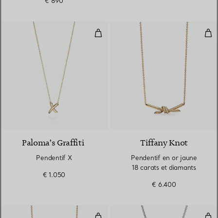
€ 890
Pendentif X
Pen
2 Matériaux
Paloma’s Graffiti
Tiffany Knot
Pendentif X
Pendentif en or jaune
18 carats et diamants
€ 1.050
€ 6.400
Pendentif en or jaune 18 carats
Col