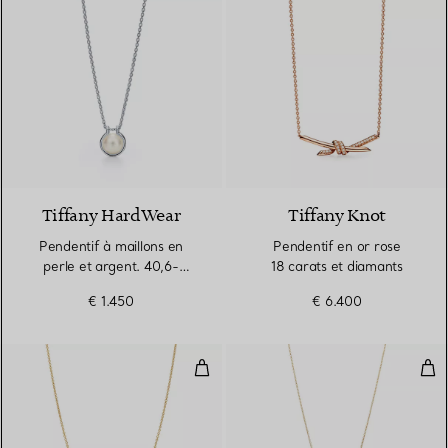
Tiffany HardWear
Tiffany Knot
Pendentif à maillons en
Pendentif en or rose
perle et argent. 40,6-
18 carats et diamants
45,7 cm en argent
€ 1.450
€ 6.400
925 millièmes
Pendentif Diamonds by the Yard®
Pen