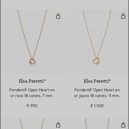
Pendentif Open Heart en or rose
Pen
2 Matériaux
Elsa Peretti®
Elsa Peretti®
Pendentif Open Heart en
Pendentif Open Heart en
or rose 18 carats. 7 mm.
or jaune 18 carats. 11 mm.
€ 950
€ 1.500
Pendentif Plume en or jaune 18 
Pen