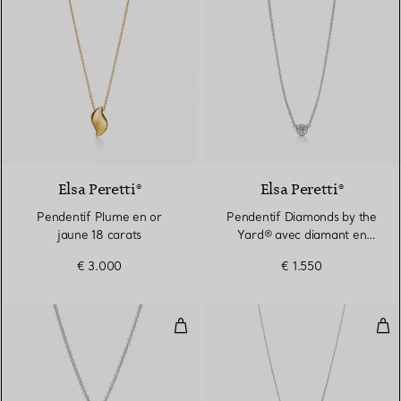
Elsa Peretti®
Elsa Peretti®
Pendentif Plume en or
Pendentif Diamonds by the
jaune 18 carats
Yard® avec diamant en
platine 950 millièmes
€ 3.000
€ 1.550
Collier Lasso Open Heart en arge
Pen