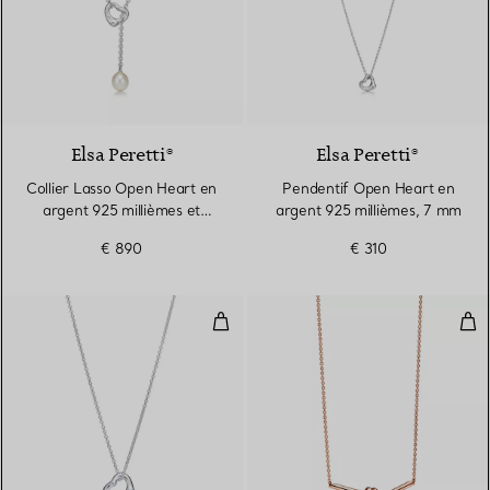
Elsa Peretti®
Elsa Peretti®
Collier Lasso Open Heart en
Pendentif Open Heart en
argent 925 millièmes et
argent 925 millièmes, 7 mm
perle
€ 890
€ 310
Pendentif Open Heart en argent 
Pen