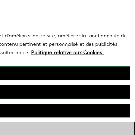
s et exclusivités de la Maison.
Contactez-nous
Connectez-vo
t d’améliorer notre site, améliorer la fonctionnalité du
 contenu pertinent et personnalisé et des publicités.
nsulter notre
Politique relative aux Cookies.
FILTRES