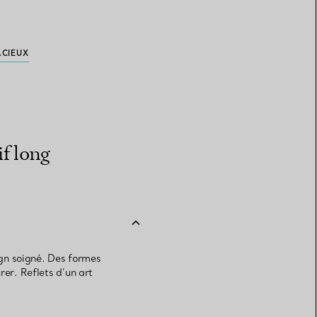
ACIEUX
if long
sign soigné. Des formes
rer. Reflets d’un art