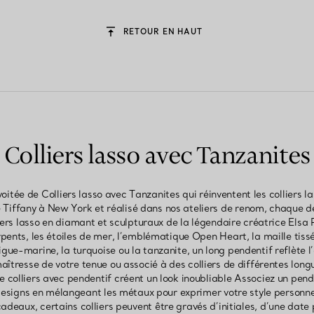
RETOUR EN HAUT
Colliers lasso avec Tanzanites
oitée de Colliers lasso avec Tanzanites qui réinventent les colliers l
 Tiffany à New York et réalisé dans nos ateliers de renom, chaque de
iers lasso en diamant et sculpturaux de la légendaire créatrice Elsa 
rpents, les étoiles de mer, l’emblématique Open Heart, la maille tiss
gue-marine, la turquoise ou la tanzanite, un long pendentif reflète l
tresse de votre tenue ou associé à des colliers de différentes long
 colliers avec pendentif créent un look inoubliable Associez un pende
 designs en mélangeant les métaux pour exprimer votre style personn
adeaux, certains colliers peuvent être gravés d’initiales, d’une date