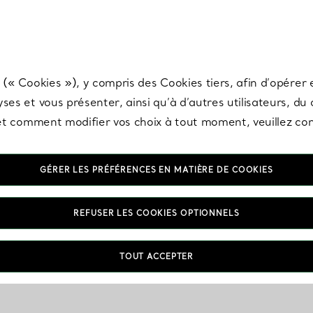
any & Co.
Inscrivez-vous
pour recevoir les dernières nouveautés, inspiration
 (« Cookies »), y compris des Cookies tiers, afin d’opérer e
ses et vous présenter, ainsi qu’à d’autres utilisateurs, du
s et comment modifier vos choix à tout moment, veuillez co
GÉRER LES PRÉFÉRENCES EN MATIÈRE DE COOKIES
Colliers lasso avec Tanzanites
REFUSER LES COOKIES OPTIONNELS
TOUT ACCEPTER