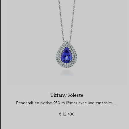
Alliances pour femme
Alliances pour hommes
Prenez
rendez-vous
avec un 
Tiffany Soleste
Pendentif en platine 950 millièmes avec une tanzanite et des diamants
€ 12.400