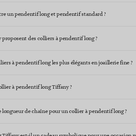
ntre un pendentif long et pendentif standard ?
y proposent des colliers à pendentif long ?
liers à pendentif long les plus élégants en joaillerie fine ?
lier à pendentif long Tiffany ?
longueur de chaîne pour un collier à pendentif long ?
ng Tiffany est-il un cadeau symbolique pour une occasion 