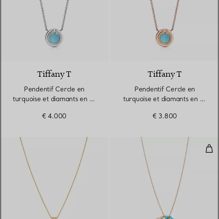
3 Matériaux
Tiffany T
Tiffany T
Pendentif Cercle en
Pendentif Cercle en
turquoise et diamants en or
turquoise et diamants en or
blanc 18 carats
rose
€ 4.000
€ 3.800
Pen