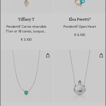
Tiffany T
Elsa Peretti®
Pendentif Cercle réversible
Pendentif Open Heart
T1 en or 18 carats, turquoise
€ 4.100
et nacre
€ 3.100
Pendentif Turquoise Color by the
Pen