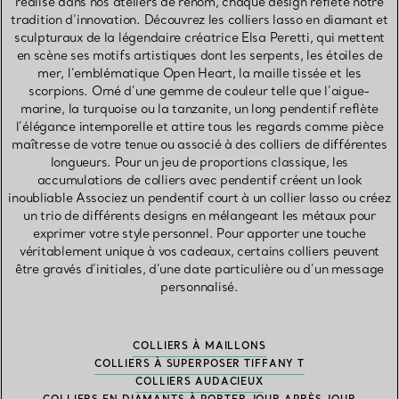
réalisé dans nos ateliers de renom, chaque design reflète notre
tradition d’innovation. Découvrez les colliers lasso en diamant et
sculpturaux de la légendaire créatrice Elsa Peretti, qui mettent
en scène ses motifs artistiques dont les serpents, les étoiles de
mer, l’emblématique Open Heart, la maille tissée et les
scorpions. Orné d’une gemme de couleur telle que l’aigue-
marine, la turquoise ou la tanzanite, un long pendentif reflète
l’élégance intemporelle et attire tous les regards comme pièce
maîtresse de votre tenue ou associé à des colliers de différentes
longueurs. Pour un jeu de proportions classique, les
accumulations de colliers avec pendentif créent un look
inoubliable Associez un pendentif court à un collier lasso ou créez
un trio de différents designs en mélangeant les métaux pour
exprimer votre style personnel. Pour apporter une touche
véritablement unique à vos cadeaux, certains colliers peuvent
être gravés d’initiales, d’une date particulière ou d’un message
personnalisé.
COLLIERS À MAILLONS
COLLIERS À SUPERPOSER TIFFANY T
COLLIERS AUDACIEUX