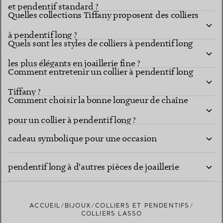
et pendentif standard ?
Quelles collections Tiffany proposent des colliers
à pendentif long ?
Quels sont les styles de colliers à pendentif long
les plus élégants en joaillerie fine ?
Comment entretenir un collier à pendentif long
Tiffany ?
Comment choisir la bonne longueur de chaîne
Un collier à pendentif long Tiffany est-il un
pour un collier à pendentif long ?
cadeau symbolique pour une occasion
Comment puis-je superposer un collier à
marquante ?
pendentif long à d’autres pièces de joaillerie
fine ?
ACCUEIL
BIJOUX
COLLIERS ET PENDENTIFS
COLLIERS LASSO