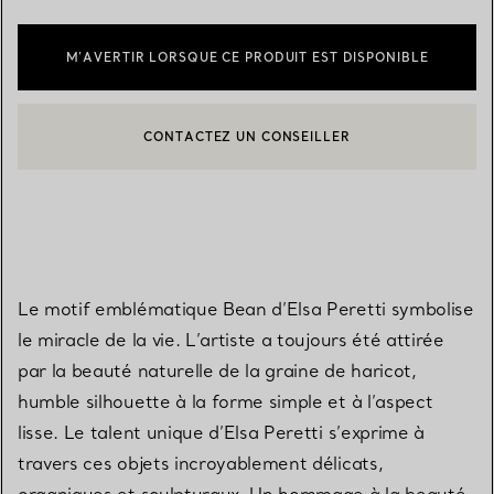
M’AVERTIR LORSQUE CE PRODUIT EST DISPONIBLE
CONTACTEZ UN CONSEILLER
CONTACTER UN CONSEILLER CLIENT OU PRENDRE RENDEZ-V
BOOK AN APPOINTMENT
Le motif emblématique Bean d’Elsa Peretti symbolise
le miracle de la vie. L’artiste a toujours été attirée
par la beauté naturelle de la graine de haricot,
humble silhouette à la forme simple et à l’aspect
lisse. Le talent unique d’Elsa Peretti s’exprime à
travers ces objets incroyablement délicats,
organiques et sculpturaux. Un hommage à la beauté