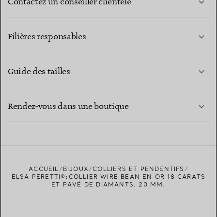
Contactez un conseiller clientèle
EN SAVOIR PLUS
Filières responsables
Guide des tailles
CONTACTEZ-NOUS
EN SAVOIR PLUS
Rendez-vous dans une boutique
EN SAVOIR PLUS
ACCUEIL
BIJOUX
COLLIERS ET PENDENTIFS
TROUVEZ LA BOUTIQUE LA PLUS PROCHE
ELSA PERETTI®:COLLIER WIRE BEAN EN OR 18 CARATS
ET PAVÉ DE DIAMANTS. 20 MM.