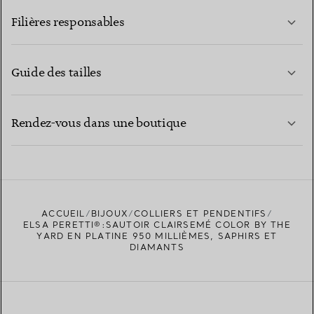
Filières responsables
Guide des tailles
CONTACTEZ-NOUS
EN SAVOIR PLUS
Rendez-vous dans une boutique
EN SAVOIR PLUS
ACCUEIL
BIJOUX
COLLIERS ET PENDENTIFS
TROUVEZ LA BOUTIQUE LA PLUS PROCHE
ELSA PERETTI®:SAUTOIR CLAIRSEMÉ COLOR BY THE
YARD EN PLATINE 950 MILLIÈMES, SAPHIRS ET
DIAMANTS