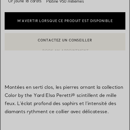
Or jaune 18 carats
Platine 950 millièmes
M’AVERTIR LORSQUE CE PRODUIT EST DISPONIBLE
CONTACTEZ UN CONSEILLER
BOOK AN APPOINTMENT
CONTACTER UN CONSEILLER CLIENT OU PRENDRE RENDEZ-V
Montées en serti clos, les pierres ornant la collection
Color by the Yard Elsa Peretti® scintillent de mille
feux. L’éclat profond des saphirs et l’intensité des
diamants rythment ce collier avec délicatesse.