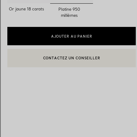
sélectionnés
Or jaune 18 carats
Platine 950
millièmes
Alliances pour femme
Alliances pour hommes
AJOUTER AU PANIER
Prenez
rendez-vous
avec un 
CONTACTEZ UN CONSEILLER
BOOK AN APPOINTMENT
CONTACTER UN CONSEILLER CLIENT OU PRENDRE RENDEZ-