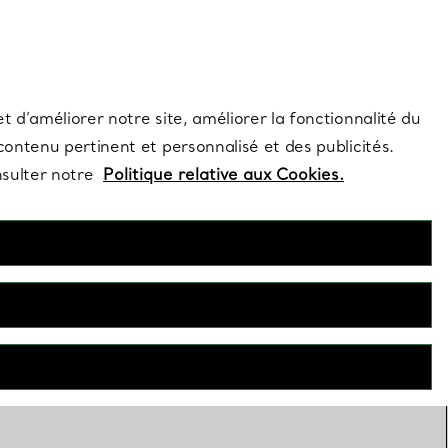
s et exclusivités de la Maison.
Contactez-nous
Connectez-vous
t d’améliorer notre site, améliorer la fonctionnalité du
 contenu pertinent et personnalisé et des publicités.
nsulter notre
Politique relative aux Cookies.