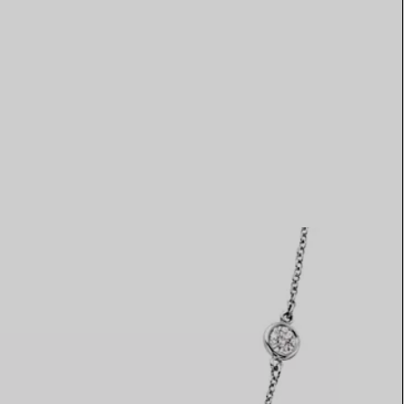
Elsa Peretti®
Comment assortir alliance et
bague de fiançailles