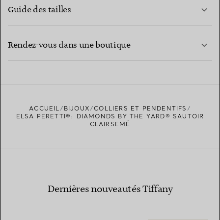
Guide des tailles
CONTACTEZ-NOUS
EN SAVOIR PLUS
Rendez-vous dans une boutique
EN SAVOIR PLUS
ACCUEIL
BIJOUX
COLLIERS ET PENDENTIFS
TROUVEZ LA BOUTIQUE LA PLUS PROCHE
ELSA PERETTI®: DIAMONDS BY THE YARD® SAUTOIR
CLAIRSEMÉ
Dernières nouveautés Tiffany