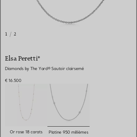
1
/
2
Elsa Peretti®
Diamonds by The Yard® Sautoir clairsemé
€ 16.500
sélectionnés
Or rose 18 carats
Platine 950 millièmes