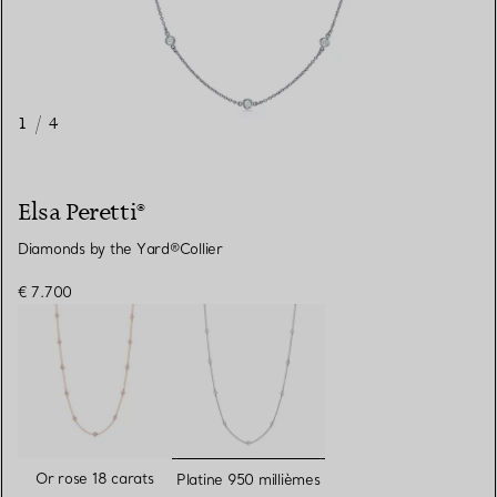
1
/
4
Elsa Peretti®
Diamonds by the Yard®Collier
€ 7.700
sélectionnés
Or rose 18 carats
Platine 950 millièmes