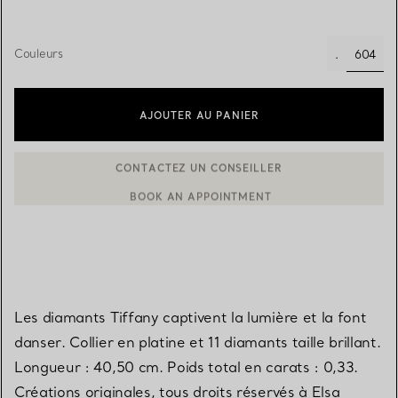
Couleurs
604
.
sélect
AJOUTER AU PANIER
BOOK AN APPOINTMENT
CONTACTER UN CONSEILLER CLIENT OU PRENDRE RENDEZ-V
Les diamants Tiffany captivent la lumière et la font
danser. Collier en platine et 11 diamants taille brillant.
Longueur : 40,50 cm. Poids total en carats : 0,33.
Créations originales, tous droits réservés à Elsa