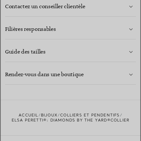
Contactez un conseiller clientèle
EN SAVOIR PLUS
Filières responsables
Guide des tailles
CONTACTEZ-NOUS
EN SAVOIR PLUS
Rendez-vous dans une boutique
EN SAVOIR PLUS
ACCUEIL
BIJOUX
COLLIERS ET PENDENTIFS
TROUVEZ LA BOUTIQUE LA PLUS PROCHE
ELSA PERETTI®: DIAMONDS BY THE YARD®COLLIER