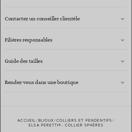
Contactez un conseiller clientèle
EN SAVOIR PLUS
Filières responsables
Guide des tailles
CONTACTEZ-NOUS
EN SAVOIR PLUS
Rendez-vous dans une boutique
EN SAVOIR PLUS
ACCUEIL
BIJOUX
COLLIERS ET PENDENTIFS
TROUVEZ LA BOUTIQUE LA PLUS PROCHE
ELSA PERETTI®: COLLIER SPHÈRES