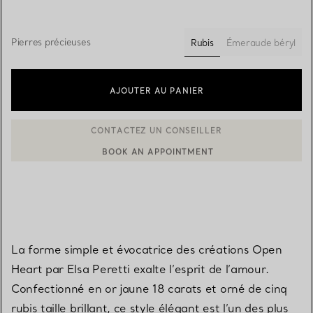
Pierres précieuses
Rubis
Émeraude béryl
sélectionnés
AJOUTER AU PANIER
BOOK AN APPOINTMENT
CONTACTER UN CONSEILLER CLIENT OU PRENDRE RENDEZ-V
La forme simple et évocatrice des créations Open
Heart par Elsa Peretti exalte l’esprit de l’amour.
Confectionné en or jaune 18 carats et orné de cinq
rubis taille brillant, ce style élégant est l’un des plus