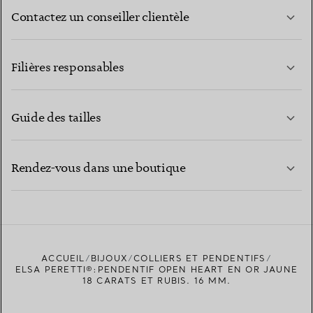
Contactez un conseiller clientèle
EN SAVOIR PLUS
Filières responsables
Guide des tailles
CONTACTEZ-NOUS
EN SAVOIR PLUS
Rendez-vous dans une boutique
EN SAVOIR PLUS
ACCUEIL
BIJOUX
COLLIERS ET PENDENTIFS
TROUVEZ LA BOUTIQUE LA PLUS PROCHE
ELSA PERETTI®:PENDENTIF OPEN HEART EN OR JAUNE
18 CARATS ET RUBIS. 16 MM.