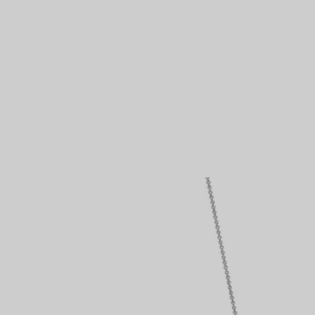
Bagues pour couples
Bagues Eternité
expert en diamants Tiffany.
VOUS