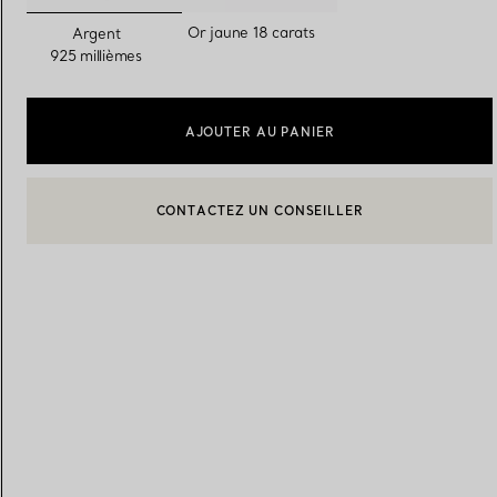
sélectionnés
Or jaune 18 carats
Argent
925 millièmes
Alliances pour femme
Alliances pour hommes
AJOUTER AU PANIER
Prenez
rendez-vous
avec un 
CONTACTEZ UN CONSEILLER
BOOK AN APPOINTMENT
CONTACTER UN CONSEILLER CLIENT OU PRENDRE RENDEZ-