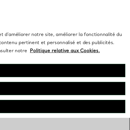
s et exclusivités de la Maison.
Contactez-nous
Connectez-vous
t d’améliorer notre site, améliorer la fonctionnalité du
 contenu pertinent et personnalisé et des publicités.
nsulter notre
Politique relative aux Cookies.