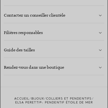
Contactez un conseiller clientèle
EN SAVOIR PLUS
Filières responsables
Guide des tailles
CONTACTEZ-NOUS
EN SAVOIR PLUS
Rendez-vous dans une boutique
EN SAVOIR PLUS
ACCUEIL
BIJOUX
COLLIERS ET PENDENTIFS
TROUVEZ LA BOUTIQUE LA PLUS PROCHE
ELSA PERETTI®: PENDENTIF ÉTOILE DE MER