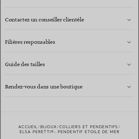
Contactez un conseiller clientèle
EN SAVOIR PLUS
Filières responsables
Guide des tailles
CONTACTEZ-NOUS
EN SAVOIR PLUS
Rendez-vous dans une boutique
EN SAVOIR PLUS
ACCUEIL
BIJOUX
COLLIERS ET PENDENTIFS
TROUVEZ LA BOUTIQUE LA PLUS PROCHE
ELSA PERETTI®: PENDENTIF ETOILE DE MER