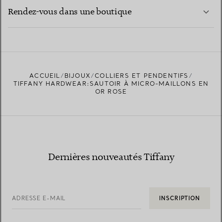
EN SAVOIR PLUS
Rendez-vous dans une boutique
EN SAVOIR PLUS
ACCUEIL
BIJOUX
COLLIERS ET PENDENTIFS
TROUVEZ LA BOUTIQUE LA PLUS PROCHE
TIFFANY HARDWEAR:SAUTOIR À MICRO-MAILLONS EN
OR ROSE
Dernières nouveautés Tiffany
ADRESSE E-MAIL
INSCRIPTION