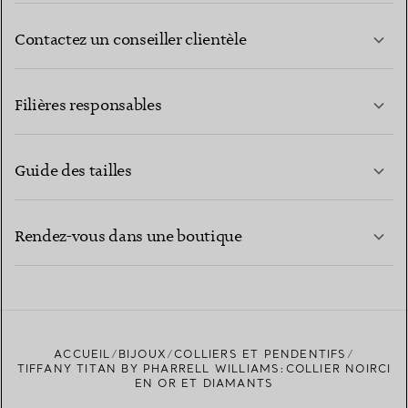
Contactez un conseiller clientèle
EN SAVOIR PLUS
Filières responsables
Guide des tailles
CONTACTEZ-NOUS
EN SAVOIR PLUS
Rendez-vous dans une boutique
EN SAVOIR PLUS
ACCUEIL
BIJOUX
COLLIERS ET PENDENTIFS
TROUVEZ LA BOUTIQUE LA PLUS PROCHE
TIFFANY TITAN BY PHARRELL WILLIAMS:COLLIER NOIRCI
EN OR ET DIAMANTS