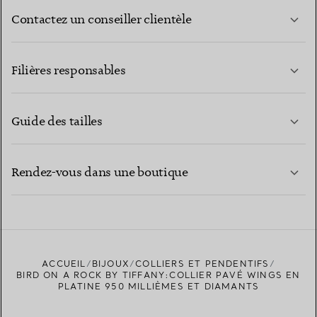
Contactez un conseiller clientèle
EN SAVOIR PLUS
Filières responsables
Guide des tailles
CONTACTEZ-NOUS
EN SAVOIR PLUS
Rendez-vous dans une boutique
EN SAVOIR PLUS
ACCUEIL
BIJOUX
COLLIERS ET PENDENTIFS
TROUVEZ LA BOUTIQUE LA PLUS PROCHE
BIRD ON A ROCK BY TIFFANY:COLLIER PAVÉ WINGS EN
PLATINE 950 MILLIÈMES ET DIAMANTS