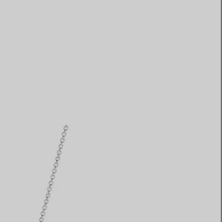
Elsa Peretti®
Comment assortir alliance et
bague de fiançailles