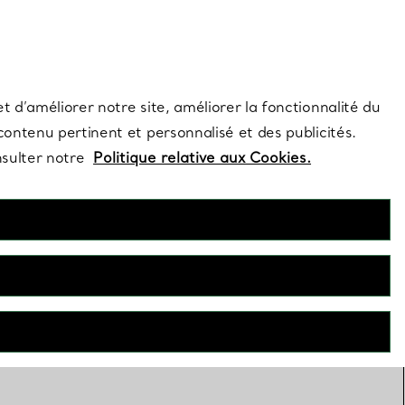
s et exclusivités de la Maison.
Contactez-nous
Connectez-vous
t d’améliorer notre site, améliorer la fonctionnalité du
 contenu pertinent et personnalisé et des publicités.
nsulter notre
Politique relative aux Cookies.