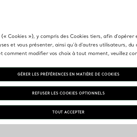
any & Co.
Inscrivez-vous
pour recevoir les dernières nouveautés, inspiration
 (« Cookies »), y compris des Cookies tiers, afin d’opérer e
ses et vous présenter, ainsi qu’à d’autres utilisateurs, du
s et comment modifier vos choix à tout moment, veuillez co
GÉRER LES PRÉFÉRENCES EN MATIÈRE DE COOKIES
REFUSER LES COOKIES OPTIONNELS
TOUT ACCEPTER
VOUS