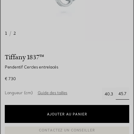
1
/
2
Tiffany 1837™
Pendentif Cercles entrelacés
€ 730
Longueur (cm)
Guide des tailles
45.7
40.3
sélect
AJOUTER AU PANIER