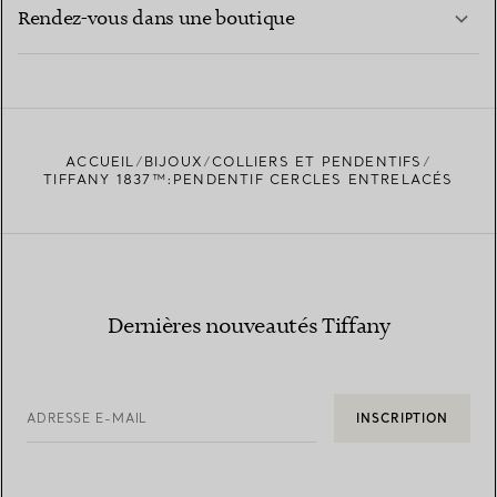
EN SAVOIR PLUS
Rendez-vous dans une boutique
EN SAVOIR PLUS
ACCUEIL
BIJOUX
COLLIERS ET PENDENTIFS
TROUVEZ LA BOUTIQUE LA PLUS PROCHE
TIFFANY 1837™:PENDENTIF CERCLES ENTRELACÉS
Dernières nouveautés Tiffany
ADRESSE E-MAIL
INSCRIPTION