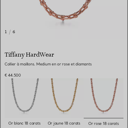
1
/
6
Tiffany HardWear
Collier à maillons. Medium en or rose et diamants
€ 44.500
sélectionn
Or blanc 18 carats
Or jaune 18 carats
Or rose 18 carats