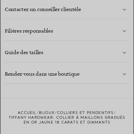
Contactez un conseiller clientèle
EN SAVOIR PLUS
Filières responsables
Guide des tailles
CONTACTEZ-NOUS
EN SAVOIR PLUS
Rendez-vous dans une boutique
EN SAVOIR PLUS
ACCUEIL
BIJOUX
COLLIERS ET PENDENTIFS
TROUVEZ LA BOUTIQUE LA PLUS PROCHE
TIFFANY HARDWEAR: COLLIER À MAILLONS GRADUÉS
EN OR JAUNE 18 CARATS ET DIAMANTS