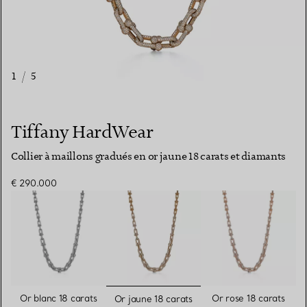
1
/
5
Tiffany HardWear
Collier à maillons gradués en or jaune 18 carats et diamants
€ 290.000
sélectionnés
Or blanc 18 carats
Or rose 18 carats
Or jaune 18 carats