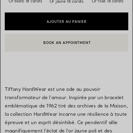
Or blanc 18 carats
Or rose 18 carats
Or jaune 18 carats
AJOUTER AU PANIER
BOOK AN APPOINTMENT
CONTACTER UN CONSEILLER CLIENT OU PRENDRE RENDEZ-V
Tiffany HardWear est une ode au pouvoir
transformateur de l’amour. Inspirée par un bracelet
emblématique de 1962 tiré des archives de la Maison,
la collection HardWear incarne une résilience à toute
épreuve et un esprit désinhibé. Ce pendentif allie
magnifiquement l’éclat de l’or jaune poli et des