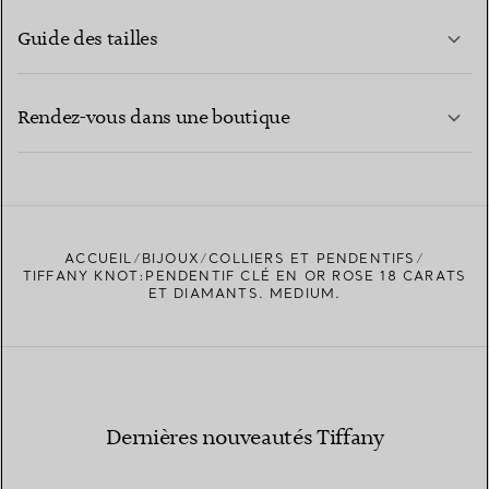
Guide des tailles
CONTACTEZ-NOUS
EN SAVOIR PLUS
Rendez-vous dans une boutique
EN SAVOIR PLUS
ACCUEIL
BIJOUX
COLLIERS ET PENDENTIFS
TROUVEZ LA BOUTIQUE LA PLUS PROCHE
TIFFANY KNOT:PENDENTIF CLÉ EN OR ROSE 18 CARATS
ET DIAMANTS. MEDIUM.
Dernières nouveautés Tiffany