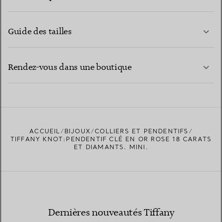
Guide des tailles
CONTACTEZ-NOUS
EN SAVOIR PLUS
Rendez-vous dans une boutique
EN SAVOIR PLUS
ACCUEIL
BIJOUX
COLLIERS ET PENDENTIFS
TROUVEZ LA BOUTIQUE LA PLUS PROCHE
TIFFANY KNOT:PENDENTIF CLÉ EN OR ROSE 18 CARATS
ET DIAMANTS. MINI.
Dernières nouveautés Tiffany