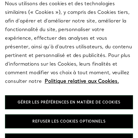
Nous utilisons des cookies et des technologies
SERVICES
similaires (« Cookies »), y compris des Cookies tiers,
afin d’opérer et d’améliorer notre site, améliorer la
fonctionnalité du site, personnaliser votre
À PROPOS
expérience, effectuer des analyses et vous
présenter, ainsi qu’à d’autres utilisateurs, du contenu
pertinent et personnalisé et des publicités. Pour plus
QUESTIONS LÉGALES
d’informations sur les Cookies, leurs finalités et
comment modifier vos choix à tout moment, veuillez
consulter notre
Politique relative aux Cookies.
SUIVEZ-NOUS
GÉRER LES PRÉFÉRENCES EN MATIÈRE DE COOKIES
Changer de région :
REFUSER LES COOKIES OPTIONNELS
T&Co. 2026