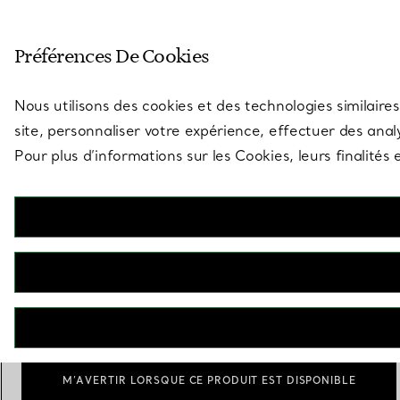
Entrez dans l’univers de Tiff
Préférences De Cookies
Aller à la page des boutiques
Nous utilisons des cookies et des technologies similaires
site, personnaliser votre expérience, effectuer des analy
Pour plus d’informations sur les Cookies, leurs finalité
Tiffany Signature® Pearls
Pendentif
€ 2.000
Perle (en diamètre)
7.5-8 mm
6.5-7 mm
sélectionnés
M’AVERTIR LORSQUE CE PRODUIT EST DISPONIBLE