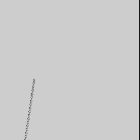
Elsa Peretti®
Comment assortir alliance et
bague de fiançailles