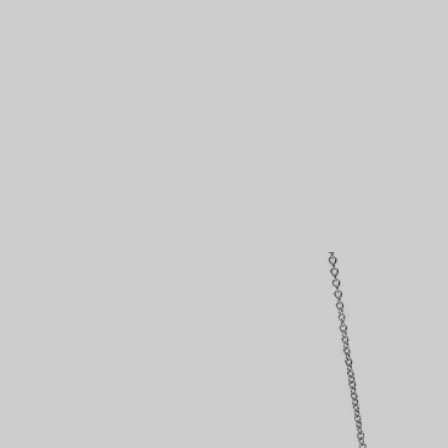
VOUS
Bagues pour couples
Bagues Eternité
expert en diamants Tiffany.