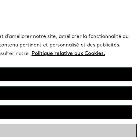
s et exclusivités de la Maison.
Contactez-nous
Connectez-vous
t d’améliorer notre site, améliorer la fonctionnalité du
 contenu pertinent et personnalisé et des publicités.
nsulter notre
Politique relative aux Cookies.