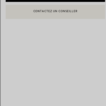
BOOK AN APPOINTMENT
CONTACTER UN CONSEILLER CLIENT OU PRENDRE RENDEZ-
Alliances pour femme
Alliances pour hommes
Prenez
rendez-vous
avec un 