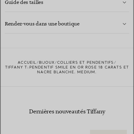
Guide des tailles
CONTACTEZ-NOUS
EN SAVOIR PLUS
Rendez-vous dans une boutique
EN SAVOIR PLUS
ACCUEIL
BIJOUX
COLLIERS ET PENDENTIFS
TROUVEZ LA BOUTIQUE LA PLUS PROCHE
TIFFANY T:PENDENTIF SMILE EN OR ROSE 18 CARATS ET
NACRE BLANCHE. MEDIUM.
Dernières nouveautés Tiffany