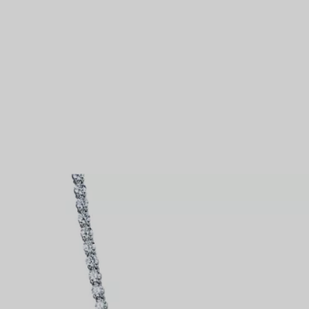
Bagues pour couples
Bagues Eternité
expert en diamants Tiffany.