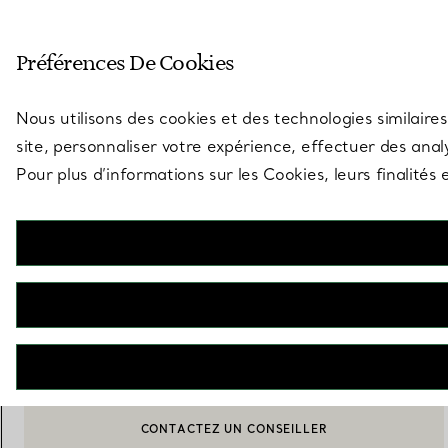
Entrez dans l’univers de Tiff
Préférences De Cookies
Aller à la page des boutiques
Nous utilisons des cookies et des technologies similaires
site, personnaliser votre expérience, effectuer des analy
Pour plus d’informations sur les Cookies, leurs finalité
Tiffany Victoria®
Collier gradué
€ 140.000
INDISPONIBLE
CONTACTEZ UN CONSEILLER
BOOK AN APPOINTMENT
CONTACTER UN CONSEILLER CLIENT OU PRENDRE RENDEZ-