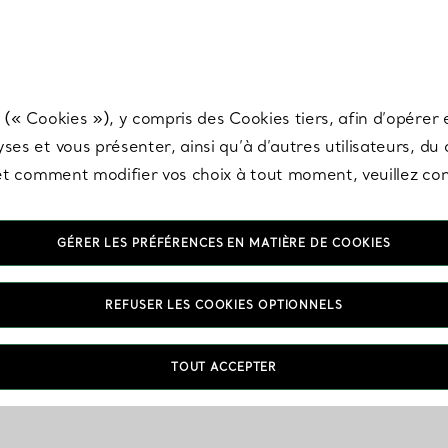
any & Co.
Inscrivez-vous
pour recevoir les dernières nouveautés, inspiration
 (« Cookies »), y compris des Cookies tiers, afin d’opérer e
ses et vous présenter, ainsi qu’à d’autres utilisateurs, du
s et comment modifier vos choix à tout moment, veuillez co
GÉRER LES PRÉFÉRENCES EN MATIÈRE DE COOKIES
REFUSER LES COOKIES OPTIONNELS
TOUT ACCEPTER
VOUS