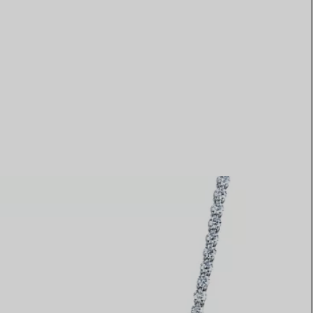
Elsa Peretti®
Comment assortir alliance et
bague de fiançailles