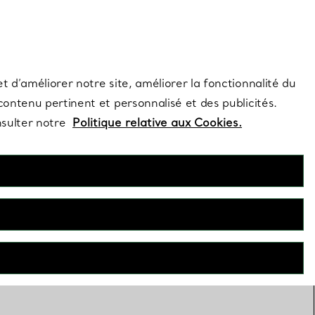
s et exclusivités de la Maison.
Contactez-nous
Connectez-vous
t d’améliorer notre site, améliorer la fonctionnalité du
 contenu pertinent et personnalisé et des publicités.
nsulter notre
Politique relative aux Cookies.