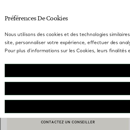
Entrez dans l’univers de Tiff
Préférences De Cookies
Aller à la page des boutiques
Nous utilisons des cookies et des technologies similaires
site, personnaliser votre expérience, effectuer des analy
Pour plus d’informations sur les Cookies, leurs finalité
Tiffany Victoria®
Pendentif en corolle de fleur
€ 17.400
AJOUTER AU PANIER
BOOK AN APPOINTMENT
CONTACTER UN CONSEILLER CLIENT OU PRENDRE RENDEZ-