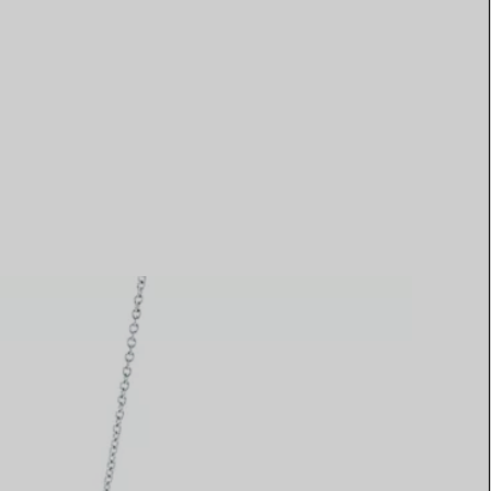
Elsa Peretti®
Comment assortir alliance et
bague de fiançailles