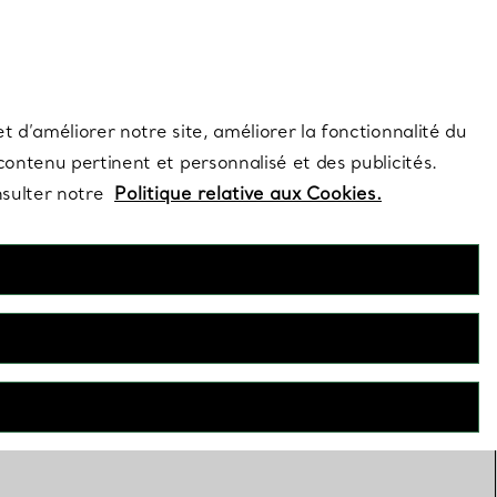
s et exclusivités de la Maison.
Contactez-nous
Connectez-vous
t d’améliorer notre site, améliorer la fonctionnalité du
 contenu pertinent et personnalisé et des publicités.
nsulter notre
Politique relative aux Cookies.