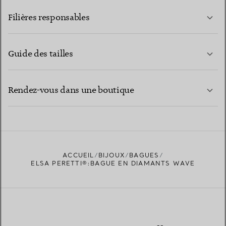
EN SAVOIR PLUS
Filières responsables
Guide des tailles
CONTACTEZ-NOUS
EN SAVOIR PLUS
Rendez-vous dans une boutique
EN SAVOIR PLUS
ACCUEIL
BIJOUX
BAGUES
TROUVEZ LA BOUTIQUE LA PLUS PROCHE
ELSA PERETTI®:BAGUE EN DIAMANTS WAVE