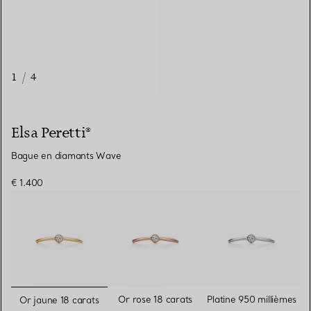
1
/
4
Elsa Peretti®
Bague en diamants Wave
€ 1.400
sélectionnés
Or rose 18 carats
Platine 950 millièmes
Or jaune 18 carats