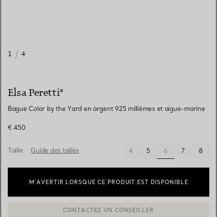
1
/
4
Elsa Peretti®
Bague Color by the Yard en argent 925 millièmes et aigue-marine
€ 450
Taille
Guide des tailles
sélectionnés
4
5
6
7
8
M’AVERTIR LORSQUE CE PRODUIT EST DISPONIBLE