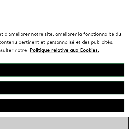
s et exclusivités de la Maison.
Contactez-nous
Connectez-vous
t d’améliorer notre site, améliorer la fonctionnalité du
 contenu pertinent et personnalisé et des publicités.
nsulter notre
Politique relative aux Cookies.