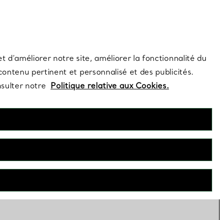
s et exclusivités de la Maison.
Contactez-nous
Connectez-vous
t d’améliorer notre site, améliorer la fonctionnalité du
 contenu pertinent et personnalisé et des publicités.
nsulter notre
Politique relative aux Cookies.