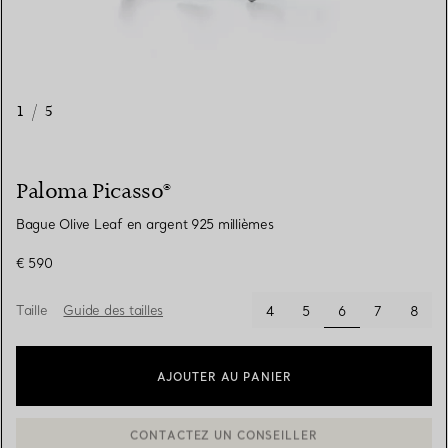
1
/
5
Paloma Picasso®
Bague Olive Leaf en argent 925 millièmes
€ 590
Taille
Guide des tailles
sélectionnés
4
5
6
7
8
AJOUTER AU PANIER