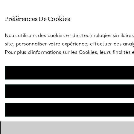
Entrez dans l’univers de Tiff
Préférences De Cookies
Aller à la page des boutiques
Nous utilisons des cookies et des technologies similaires
site, personnaliser votre expérience, effectuer des analy
Pour plus d’informations sur les Cookies, leurs finalité
Sixteen Stone par Tiffany
Bague avec diamants jaunes et blancs
€ 28.000
CONTACTEZ UN CONSEILLER
CONTACTER UN CONSEILLER CLIENT OU PRENDRE RENDEZ-
BOOK AN APPOINTMENT