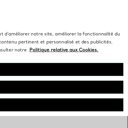
s et exclusivités de la Maison.
Contactez-nous
Connectez-vous
t d’améliorer notre site, améliorer la fonctionnalité du
 contenu pertinent et personnalisé et des publicités.
nsulter notre
Politique relative aux Cookies.