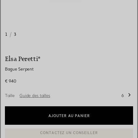
1
/
3
Elsa Peretti®
Bague Serpent
€ 940
Taille
Guide des tailles
6
AJOUTER AU PANIER
BOOK AN APPOINTMENT