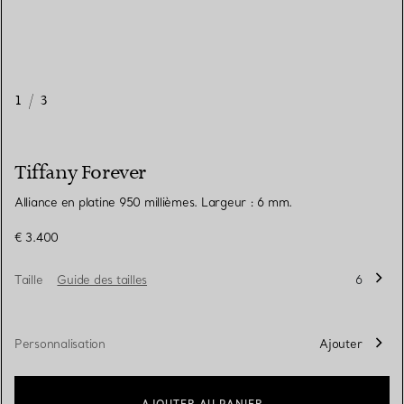
1
/
3
Tiffany Forever
Alliance en platine 950 millièmes. Largeur : 6 mm.
€ 3.400
Taille
Guide des tailles
6
Personnalisation
Ajouter