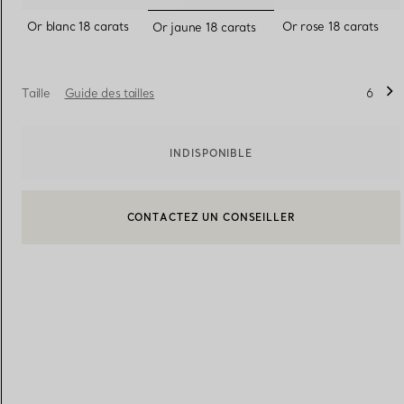
sélectionnés
Or blanc 18 carats
Or rose 18 carats
Or jaune 18 carats
Alliances pour femme
Alliances pour hommes
Taille
Guide des tailles
6
Prenez
rendez-vous
avec un 
INDISPONIBLE
BOOK AN APPOINTMENT
CONTACTER UN CONSEILLER CLIENT OU PRENDRE RENDEZ-