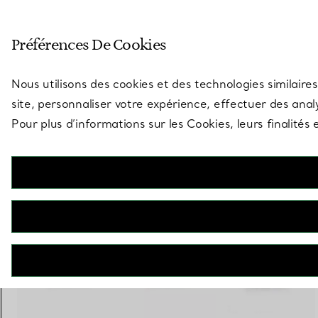
Entrez dans l’univers de Tiff
Préférences De Cookies
Aller à la page des boutiques
Nous utilisons des cookies et des technologies similaires
site, personnaliser votre expérience, effectuer des analy
Pour plus d’informations sur les Cookies, leurs finalité
Tiffany HardWear
Bague à maillons taille Small en or jaune 18 carats et diamants
€ 16.200