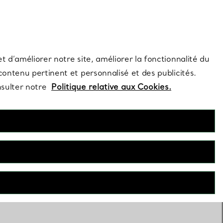
s et exclusivités de la Maison.
Contactez-nous
Connectez-vous
t d’améliorer notre site, améliorer la fonctionnalité du
 contenu pertinent et personnalisé et des publicités.
nsulter notre
Politique relative aux Cookies.