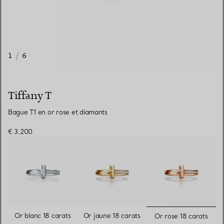
1
/
6
Tiffany T
Bague T1 en or rose et diamants
€ 3.200
sélectionn
Or blanc 18 carats
Or jaune 18 carats
Or rose 18 carats