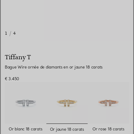
1
/
4
Tiffany T
Bague Wire ornée de diamants en or jaune 18 carats
€ 3.450
sélectionnés
Or blanc 18 carats
Or rose 18 carats
Or jaune 18 carats