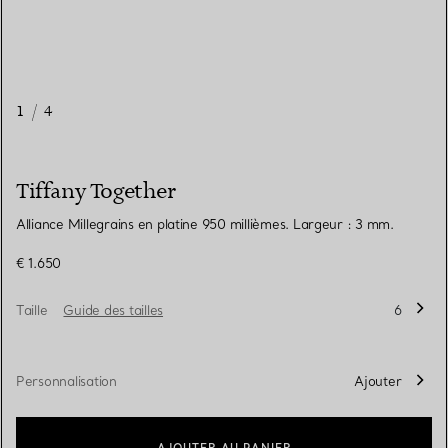
1
/
4
Tiffany Together
Alliance Millegrains en platine 950 millièmes. Largeur : 3 mm.
€ 1.650
Taille
Guide des tailles
6
Personnalisation
Ajouter