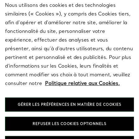
Nous utilisons des cookies et des technologies
SERVICES
similaires (« Cookies »), y compris des Cookies tiers,
afin d’opérer et d’améliorer notre site, améliorer la
fonctionnalité du site, personnaliser votre
À PROPOS
expérience, effectuer des analyses et vous
présenter, ainsi qu’à d’autres utilisateurs, du contenu
pertinent et personnalisé et des publicités. Pour plus
QUESTIONS LÉGALES
d’informations sur les Cookies, leurs finalités et
comment modifier vos choix à tout moment, veuillez
consulter notre
Politique relative aux Cookies.
SUIVEZ-NOUS
GÉRER LES PRÉFÉRENCES EN MATIÈRE DE COOKIES
Changer de région :
REFUSER LES COOKIES OPTIONNELS
T&Co. 2026