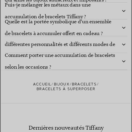
qui aime les bijoux audacieux et imposants ?
Puis-je mélanger les métaux dans une
accumulation de bracelets Tiffany ?
Quelle est la portée symbolique d’un ensemble
Comment choisir des bracelets à accumuler pour
de bracelets à accumuler offert en cadeau ?
différentes personnalités et différents modes de
Comment porter une accumulation de bracelets
vie ?
selon les occasions ?
ACCUEIL
BIJOUX
BRACELETS
BRACELETS À SUPERPOSER
Dernières nouveautés Tiffany