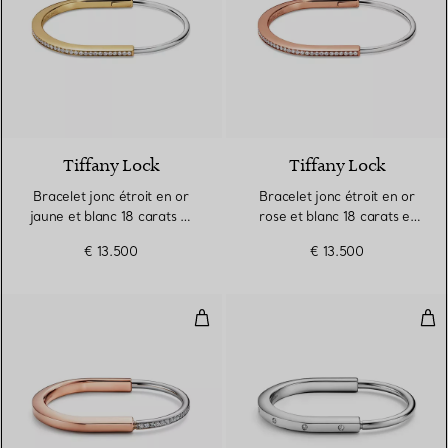
3 Matériaux
Tiffany Lock
Tiffany Lock
Bracelet jonc étroit en or
Bracelet jonc étroit en or
jaune et blanc 18 carats et
rose et blanc 18 carats et
pavé de diamants demi-
pavé de diamants demi-
€ 13.500
€ 13.500
cercle
cercle
Bracelet jonc en or rose et blan
Bra