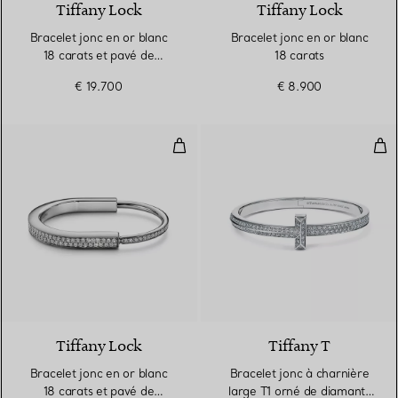
Tiffany Lock
Tiffany Lock
Bracelet jonc en or blanc
Bracelet jonc en or blanc
18 carats et pavé de
18 carats
diamants demi-cercle
€ 19.700
€ 8.900
Bracelet jonc en or blanc 18 car
Bra
3 Matériaux
Tiffany Lock
Tiffany T
Bracelet jonc en or blanc
Bracelet jonc à charnière
18 carats et pavé de
large T1 orné de diamants