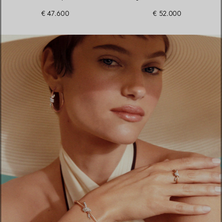
diamants tour complet
en or blanc 18 carats
€ 47.600
€ 52.000