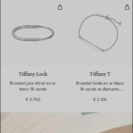
Bracelet jonc étroit en or blanc 1
Brac
3 Matériaux
Tiffany Lock
Tiffany T
Bracelet jonc étroit en or
Bracelet Smile en or blanc
blanc 18 carats
18 carats et diamants.
Small.
€ 5.700
€ 2.100