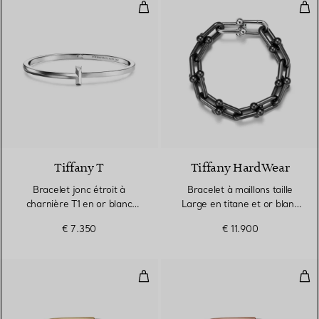
Bracelet jonc étroit à charnière T
Brac
3 Matériaux
Tiffany T
Tiffany HardWear
Bracelet jonc étroit à
Bracelet à maillons taille
charnière T1 en or blanc
Large en titane et or blanc
18 carats
18 carats
€ 7.350
€ 11.900
Bracelet jonc étroit en or jaune 
Bra