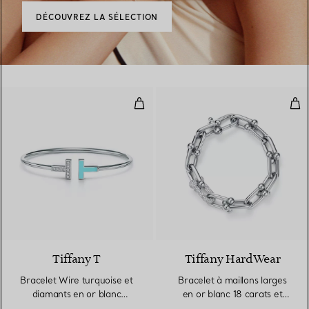
DÉCOUVREZ LA SÉLECTION
Bracelet Wire turquoise et diama
Brac
3 Matériaux
Tiffany T
Tiffany HardWear
Bracelet Wire turquoise et
Bracelet à maillons larges
diamants en or blanc
en or blanc 18 carats et
18 carats
diamants