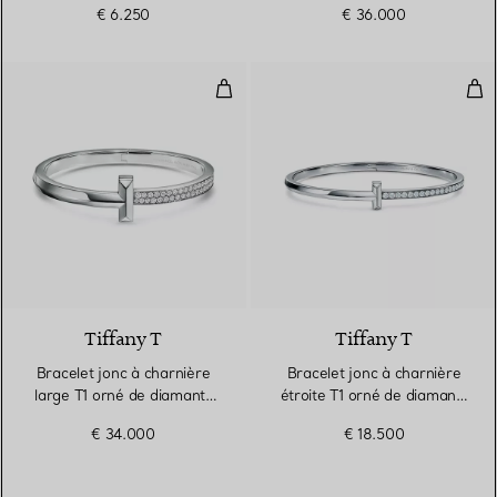
€ 6.250
€ 36.000
Bracelet jonc à charnière large T
Brac
3 Matériaux
Tiffany T
Tiffany T
Bracelet jonc à charnière
Bracelet jonc à charnière
large T1 orné de diamants
étroite T1 orné de diamants
en or blanc 18 carats
en or blanc 18 carats
€ 34.000
€ 18.500