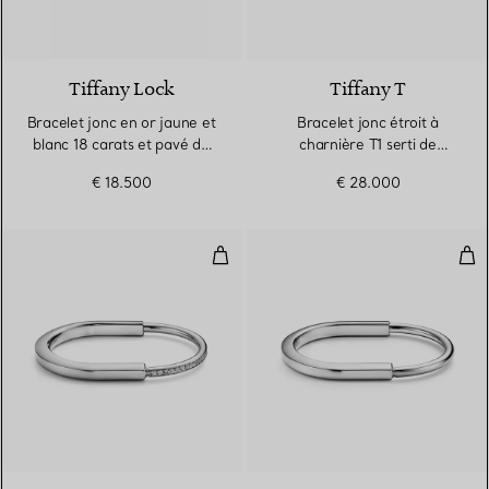
3 Matériaux
Tiffany Lock
Tiffany T
Bracelet jonc en or jaune et
Bracelet jonc étroit à
blanc 18 carats et pavé de
charnière T1 serti de
diamants demi-cercle
diamants en pavé en or
€ 18.500
€ 28.000
blanc 18 carats
Bracelet jonc en or blanc 18 car
Brac
3 Matériaux