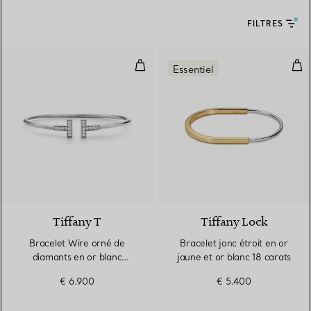
FILTRES
Bracelet Wire orné de diamants e
Brac
Essentiel
3 Matériaux
Tiffany T
Tiffany Lock
Bracelet Wire orné de
Bracelet jonc étroit en or
diamants en or blanc
jaune et or blanc 18 carats
18 carats
€ 6.900
€ 5.400