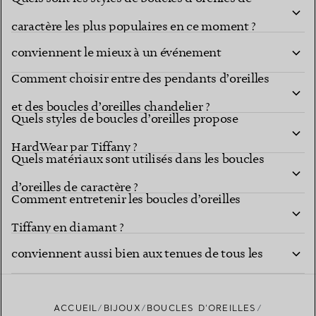
Quelles collections de boucles d’oreilles Tiffany
caractère les plus populaires en ce moment ?
conviennent le mieux à un événement
Comment choisir entre des pendants d’oreilles
important ?
et des boucles d’oreilles chandelier ?
Quels styles de boucles d’oreilles propose
HardWear par Tiffany ?
Quels matériaux sont utilisés dans les boucles
d’oreilles de caractère ?
Comment entretenir les boucles d’oreilles
Quels styles de boucles d’oreilles de caractère
Tiffany en diamant ?
conviennent aussi bien aux tenues de tous les
jours qu’aux événements formels ?
ACCUEIL
BIJOUX
BOUCLES D’OREILLES