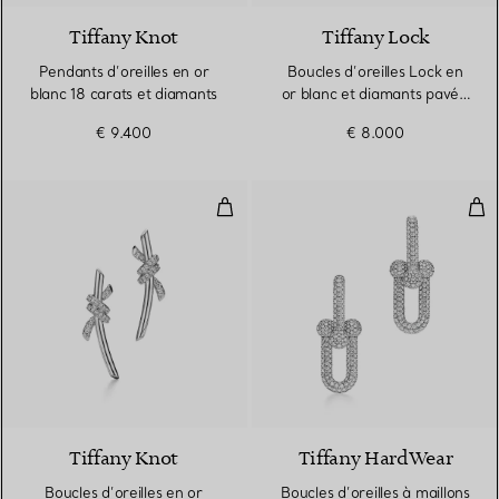
Tiffany Knot
Tiffany Lock
Pendants d’oreilles en or
Boucles d’oreilles Lock en
blanc 18 carats et diamants
or blanc et diamants pavés,
Small
€ 9.400
€ 8.000
Boucles d’oreilles en or blanc 18
Bouc
4 Matériaux
Tiffany Knot
Tiffany HardWear
Boucles d’oreilles en or
Boucles d’oreilles à maillons