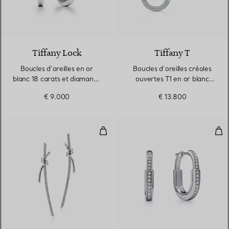
3 Matériaux
Tiffany Lock
Tiffany T
Boucles d’oreilles en or
Boucles d’oreilles créoles
blanc 18 carats et diamants.
ouvertes T1 en or blanc
Medium.
18 carats et diamants
€ 9.000
€ 13.800
Pendants d’oreilles en or blanc 1
Bouc
3 Matériaux