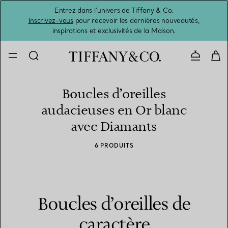
Entrez dans l’univers de Tiffany & Co.
L’été 
Inscrivez-vous
pour recevoir les dernières nouveautés,
inspirations et exclusivités de la Maison.
Contacte
Boucles d’oreilles
audacieuses en Or blanc
avec Diamants
6 PRODUITS
Boucles d’oreilles de
caractère